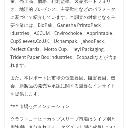
量、売上高、価格、粗利益率、製品ポートフォリ
オ、地理的プレゼンス、主要動向などのパラメータ
に基づいて紹介しています。本調査の対象となる主
要企業には、BioPak、Ganesha PrintoPack
Idustries、ACCUM、Envirochoice、Apprintable、
CupSleeves.Co.UK、Uchampak、JahooPack、
Perfect Cards、Motto Cup、Heyi Packaging、
Trident Paper Box Industries、Ecopackなどが含ま
れます。
また、本レポートは市場の促進要因、阻害要因、機
会、新製品の発売や承認に関する重要なインサイト
を提供します。
*** 市場セグメンテーション
クラフトコーヒーカップスリーブ市場はタイプ別と
用途別に区分されます。セグメント間の成長につい