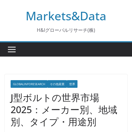
コ
Markets&Data
ン
テ
ン
H&Iグローバルリサーチ(株)
ツ
へ
ス
キ
ッ
プ
GLOBALINFORESEARCH
その他産業
世界
J型ボルトの世界市場
2025：メーカー別、地域
別、タイプ・用途別