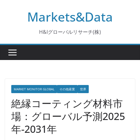
コ
Markets&Data
ン
テ
ン
H&Iグローバルリサーチ(株)
ツ
へ
ス
キ
ッ
プ
MARKET MONITOR GLOBAL
その他産業
世界
絶縁コーティング材料市
場：グローバル予測2025
年-2031年