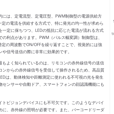
般的には、定電流型、定電圧型、PWM制御型の電源供給方
に一定の電流を供給する方式で、特に発光の均一性が求めら
を一定に保ちつつ、LEDの抵抗に応じた電流が流れる方式
での利点があります。PWM（パルス幅変調）制御型は、
特定の周波数でON/OFFを繰り返すことで、視覚的には強
ンや信号送信の際に非常に効果的です。
す。最もよく知られているのは、リモコンの赤外線信号の送信
コンからの赤外線信号を受信して操作されるため、高品質
線LEDは、動体検知や距離測定に使われる不可視の光を発生
物センサーや自動ドア、スマートフォンの顔認識機能にも
やナイトビジョンデバイスにも不可欠です。このようなデバイ
めに、赤外線の照明が必要です。また、バーコードリーダ