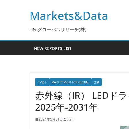
コ
Markets&Data
ン
テ
ン
H&Iグローバルリサーチ(株)
ツ
へ
NEW REPORTS LIST
ス
キ
ッ
プ
IT/電子
MARKET MONITOR GLOBAL
世界
赤外線（IR） LED
2025年-2031年
2024年5月31日
staff