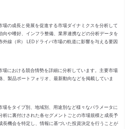
イバ市場の成長と発展を促進する市場ダイナミクスを分析して
動向や嗜好、インフラ整備、業界連携などの分析データを
外線（IR） LEDドライバ市場の軌道に影響を与える要因
イバ市場における競合情勢を詳細に分析しています。主要市場
略、製品ポートフォリオ、最新動向などを掲載していま
イバ市場をタイプ別、地域別、用途別など様々なパラメータに
分析に裏付けされた各セグメントごとの市場規模と成長予
成長機会を特定し、情報に基づいた投資決定を行うことが