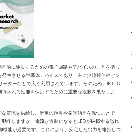
Dを効率的に駆動するための電子回路やデバイスのことを指し
光を発生させる半導体デバイスであり、主に無線通信やセン
ーダーなどで広く利用されています。そのため、IR LED
、期待される性能を保証するために重要な役割を果たしま
に適切な電流を供給し、所定の輝度や発光効率を保つことで
で動作しますが、電流が過剰になるとLEDが破損する恐れ
御機能が必要です。これにより、安定した出力を維持しつ