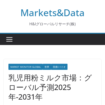
コ
Markets&Data
ン
テ
ン
H&Iグローバルリサーチ(株)
ツ
へ
ス
キ
ッ
プ
MARKET MONITOR GLOBAL
世界
医療/バイオ
乳児用粉ミルク市場：グ
ローバル予測2025
年-2031年