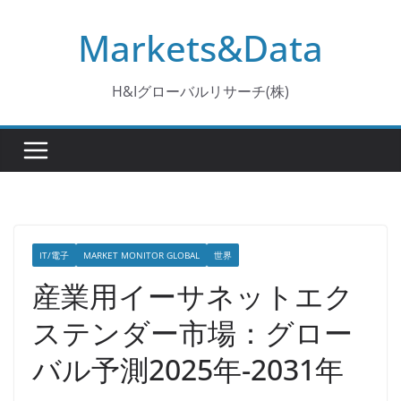
コ
Markets&Data
ン
テ
ン
H&Iグローバルリサーチ(株)
ツ
へ
ス
キ
ッ
プ
IT/電子
MARKET MONITOR GLOBAL
世界
産業用イーサネットエク
ステンダー市場：グロー
バル予測2025年-2031年