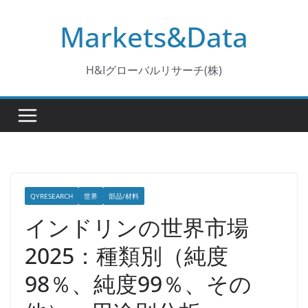
コ
Markets&Data
ン
テ
ン
H&Iグローバルリサーチ(株)
ツ
へ
ス
キ
ッ
プ
QYRESEARCH
世界
部品/材料
インドリンの世界市場
2025：種類別（純度
98％、純度99％、その