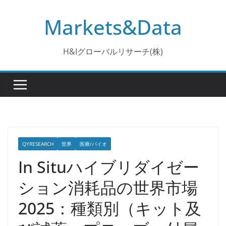
コ
Markets&Data
ン
テ
ン
H&Iグローバルリサーチ(株)
ツ
へ
ス
キ
ッ
プ
QYRESEARCH
世界
医療/バイオ
In Situハイブリダイゼー
ション消耗品の世界市場
2025：種類別（キット及