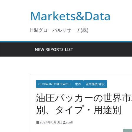
コ
Markets&Data
ン
テ
ン
H&Iグローバルリサーチ(株)
ツ
へ
NEW REPORTS LIST
ス
キ
ッ
プ
GLOBALINFORESEARCH
世界
産業機械/建設
油圧パッカーの世界市
別、タイプ・用途別
2024年6月3日
staff