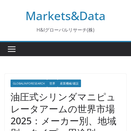
コ
Markets&Data
ン
テ
ン
H&Iグローバルリサーチ(株)
ツ
へ
ス
キ
ッ
プ
GLOBALINFORESEARCH
世界
産業機械/建設
油圧式シリンダマニピュ
レータアームの世界市場
2025：メーカー別、地域