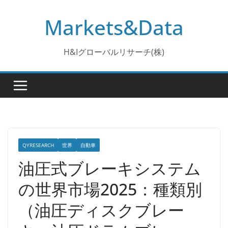
コ
Markets&Data
ン
テ
ン
H&Iグローバルリサーチ(株)
ツ
へ
ス
キ
ッ
プ
QYRESEARCH
世界
自動車
油圧式ブレーキシステム
の世界市場2025：種類別
（油圧ディスクブレー