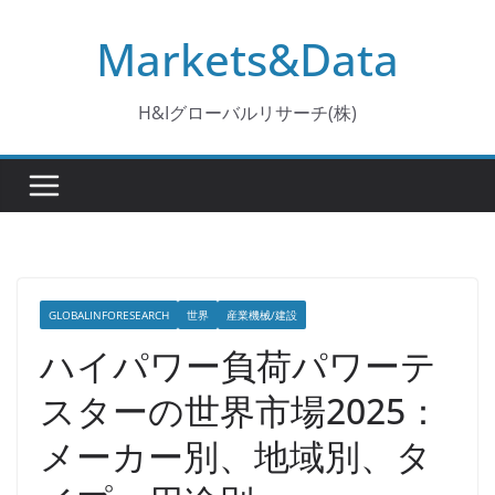
コ
Markets&Data
ン
テ
ン
H&Iグローバルリサーチ(株)
ツ
へ
ス
キ
ッ
プ
GLOBALINFORESEARCH
世界
産業機械/建設
ハイパワー負荷パワーテ
スターの世界市場2025：
メーカー別、地域別、タ