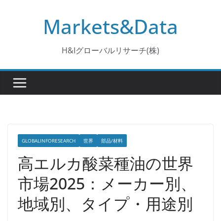
コ
Markets&Data
ン
テ
ン
H&Iグローバルリサーチ(株)
ツ
へ
ス
キ
ッ
プ
GLOBALINFORESEARCH
世界
部品/材料
高エルカ酸菜種油の世界
市場2025：メーカー別、
地域別、タイプ・用途別