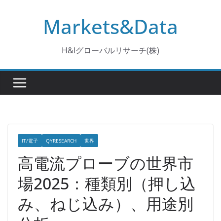
コ
Markets&Data
ン
テ
ン
H&Iグローバルリサーチ(株)
ツ
へ
ス
キ
ッ
プ
IT/電子
QYRESEARCH
世界
高電流プローブの世界市
場2025：種類別（押し込
み、ねじ込み）、用途別