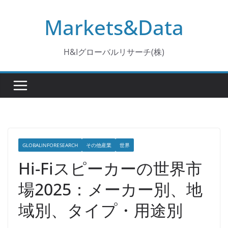
コ
Markets&Data
ン
テ
ン
H&Iグローバルリサーチ(株)
ツ
へ
ス
キ
ッ
プ
GLOBALINFORESEARCH
その他産業
世界
Hi-Fiスピーカーの世界市
場2025：メーカー別、地
域別、タイプ・用途別