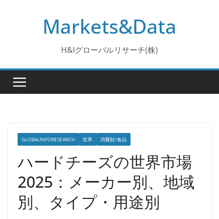
コ
Markets&Data
ン
テ
ン
H&Iグローバルリサーチ(株)
ツ
へ
ス
キ
ッ
プ
GLOBALINFORESEARCH
世界
消費財/食品
ハードチーズの世界市場
2025：メーカー別、地域
別、タイプ・用途別