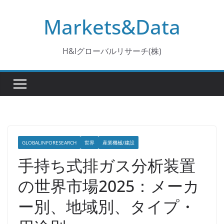
コ
Markets&Data
ン
テ
ン
H&Iグローバルリサーチ(株)
ツ
へ
ス
キ
ッ
プ
GLOBALINFORESEARCH
世界
産業機械/建設
手持ち式排ガス分析装置
の世界市場2025：メーカ
ー別、地域別、タイプ・