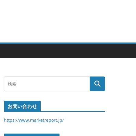
お問い合わせ
https://www.marketreport.jp/