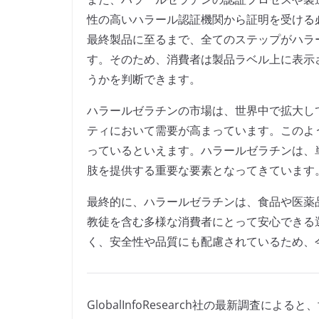
性の高いハラール認証機関から証明を受ける
最終製品に至るまで、全てのステップがハラ
す。そのため、消費者は製品ラベル上に表示
うかを判断できます。
ハラールゼラチンの市場は、世界中で拡大し
ティにおいて需要が高まっています。このよ
っているといえます。ハラールゼラチンは、
肢を提供する重要な要素となってきています
最終的に、ハラールゼラチンは、食品や医薬
教徒を含む多様な消費者にとって安心できる
く、安全性や品質にも配慮されているため、
GlobalInfoResearch社の最新調査に