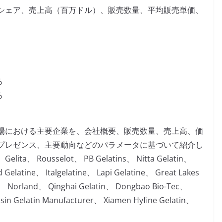
シェア、売上高（百万ドル）、販売数量、平均販売単価、
る
る
場における主要企業を、会社概要、販売数量、売上高、価
プレゼンス、主要動向などのパラメータに基づいて紹介し
ousselot、 PB Gelatins、 Nitta Gelatin、
 Gelatine、 Italgelatine、 Lapi Gelatine、 Great Lakes
ne、 Norland、 Qinghai Gelatin、 Dongbao Bio-Tec、
sin Gelatin Manufacturer、 Xiamen Hyfine Gelatin、