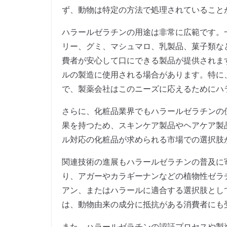
ず、動物は特定の方法で処理されていること
ハラールゼラチンの用途は非常に広範です。
リー、グミ、マシュマロ、乳製品、菓子類な
費者が安心して口にできる製品が提供されま
ルの製造に使用される場合があります。特に
で、製薬会社はこのニーズに応えるためにハ
さらに、化粧品業界でもハラールゼラチンの
果を持つため、スキンケア製品やヘアケア製
ル対応の化粧品が求められる市場での選択肢
関連技術の進展もハラールゼラチンの普及に
り、アガーやカラギーナンなどの植物性ゼラ
アン、またはハラールに適合する選択肢とし
は、動物由来の成分に抵抗がある消費者にも
また、ハラールゼラチンの認証プロセスや製