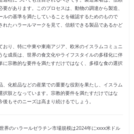
必要があります。このプロセスは、動物の調達から製造、
ールの基準を満たしていることを確認するためのもので
されたハラールマークを見て、信頼できる製品であるかど
ており、特に中東や東南アジア、欧米のイスラムコミュニ
うな成長は、世界の食文化やライフスタイルの多様化に伴
単に宗教的な要件を満たすだけではなく、多様な食の選択
。
品、化粧品などの産業での重要な役割を果たし、イスラム
選択肢となっています。宗教的要件を満たすだけではな
今後もそのニーズは高まり続けるでしょう。
よると、世界のハラールゼラチン市場規模は2024年にxxxx米ドル