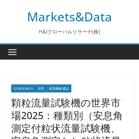
コ
Markets&Data
ン
テ
ン
H&Iグローバルリサーチ(株)
ツ
へ
ス
キ
ッ
プ
QYRESEARCH
世界
産業機械/建設
顆粒流量試験機の世界市
場2025：種類別（安息角
測定付粒状流量試験機、