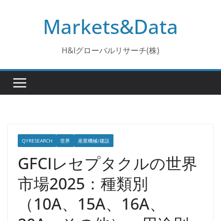
コ
Markets&Data
ン
テ
ン
H&Iグローバルリサーチ(株)
ツ
へ
ス
キ
ッ
プ
QYRESEARCH
世界
産業機械/建設
GFCIレセプタクルの世界
市場2025：種類別
（10A、15A、16A、