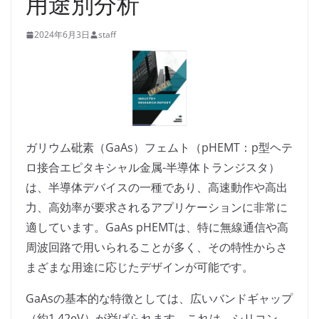
用途別分析
2024年6月3日
staff
ガリウム砒素（GaAs）フェムト（pHEMT：p型ヘテ
ロ接合エピタキシャル金属-半導体トランジスタ）
は、半導体デバイスの一種であり、高速動作や高出
力、高効率が要求されるアプリケーションに非常に
適しています。GaAs pHEMTは、特に無線通信や高
周波回路で用いられることが多く、その特性からさ
まざまな用途に応じたデザインが可能です。
GaAsの基本的な特徴としては、広いバンドギャップ
（約1.42eV）が挙げられます。これは、シリコン