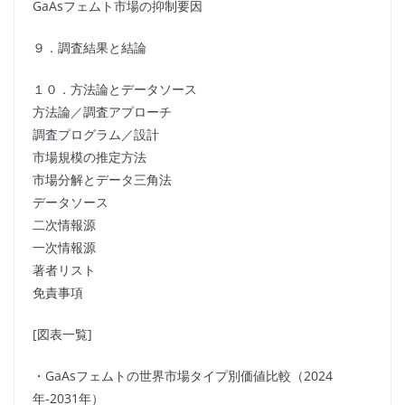
GaAsフェムト市場の抑制要因
９．調査結果と結論
１０．方法論とデータソース
方法論／調査アプローチ
調査プログラム／設計
市場規模の推定方法
市場分解とデータ三角法
データソース
二次情報源
一次情報源
著者リスト
免責事項
[図表一覧]
・GaAsフェムトの世界市場タイプ別価値比較（2024
年-2031年）