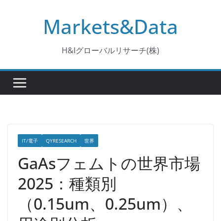
コ
Markets&Data
ン
テ
ン
H&Iグローバルリサーチ(株)
ツ
へ
ス
キ
ッ
プ
IT/電子
QYRESEARCH
世界
GaAsフェムトの世界市場
2025：種類別
（0.15um、0.25um）、