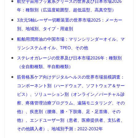
航空宇宙用フッ素系グリースの世界及び日本市場2026
年：種類別（広温度範囲型、超低温型、高真空型）
3次元5軸レーザー切断装置の世界市場2025：メーカー
別、地域別、タイプ・用途別
船舶用潤滑油の中国市場：マリンシリンダーオイル、マ
リンシステムオイル、TPEO、その他
ステレオガレージの世界及び日本市場2026年：種類別
（全自動種類、半自動種類）
筋骨格系ケア向けデジタルヘルスの世界市場規模調査：
コンポーネント別（ハードウェア、ソフトウェア＆サー
ビス）、ソリューション別（オンライン／バーチャル診
察、疼痛管理治療プログラム、遠隔モニタリング、その
他）、疾患別（腰痛、膝・下肢痛、足・足首痛、その
他）、エンドユーザー別（患者、医療提供者、支払者、
その他購入者）、地域別予測：2022-2032年