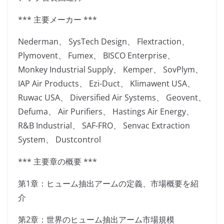
*** 主要メーカー ***
Nederman、 SysTech Design、 Flextraction、
Plymovent、 Fumex、 BISCO Enterprise、
Monkey Industrial Supply、 Kemper、 SovPlym、
IAP Air Products、 Ezi-Duct、 Klimawent USA、
Ruwac USA、 Diversified Air Systems、 Geovent、
Defuma、 Air Purifiers、 Hastings Air Energy、
R&B Industrial、 SAF-FRO、 Senvac Extraction
System、 Dustcontrol
*** 主要章の概要 ***
第1章：ヒューム抽出アームの定義、市場概要を紹
介
第2章：世界のヒューム抽出アーム市場規模