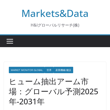
コ
Markets&Data
ン
テ
ン
H&Iグローバルリサーチ(株)
ツ
へ
ス
キ
ッ
プ
MARKET MONITOR GLOBAL
世界
産業機械/建設
ヒューム抽出アーム市
場：グローバル予測2025
年-2031年