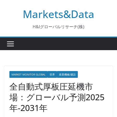
コ
Markets&Data
ン
テ
ン
H&Iグローバルリサーチ(株)
ツ
へ
ス
キ
ッ
プ
MARKET MONITOR GLOBAL
世界
産業機械/建設
全自動式厚板圧延機市
場：グローバル予測2025
年-2031年