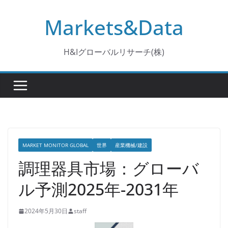
コ
Markets&Data
ン
テ
ン
H&Iグローバルリサーチ(株)
ツ
へ
ス
キ
ッ
プ
MARKET MONITOR GLOBAL
世界
産業機械/建設
調理器具市場：グローバ
ル予測2025年-2031年
2024年5月30日
staff