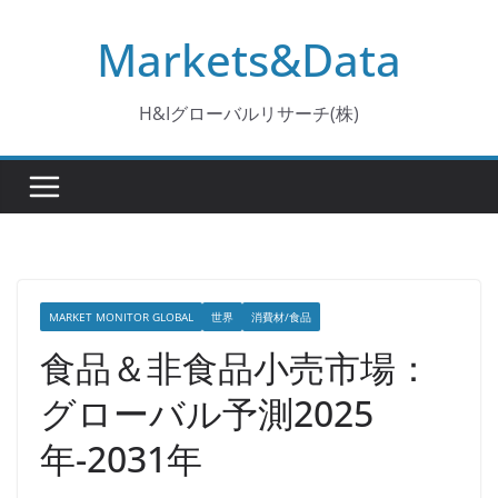
コ
Markets&Data
ン
テ
ン
H&Iグローバルリサーチ(株)
ツ
へ
ス
キ
ッ
プ
MARKET MONITOR GLOBAL
世界
消費材/食品
食品＆非食品小売市場：
グローバル予測2025
年-2031年