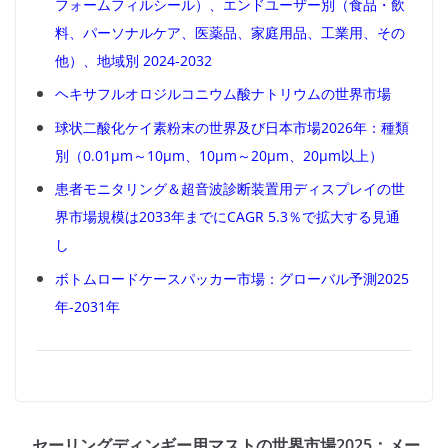
フォームフィルシール）、エンドユーザー別（食品・飲
料、パーソナルケア、医薬品、家庭用品、工業用、その
他）、地域別 2024-2032
ヘキサフルオロジルコニウム酸ナトリウムの世界市場
球状二酸化ケイ素粉末の世界及び日本市場2026年：種類
別（0.01μm～10μm、10μm～20μm、20μm以上）
患者モニタリング＆超音波診断装置用ディスプレイの世
界市場規模は2033年までにCAGR 5.3％で拡大する見通
し
ボトムロードケースパッカー市場：グローバル予測2025
年-2031年
セーリングディンギー用マストの世界市場2025：メー