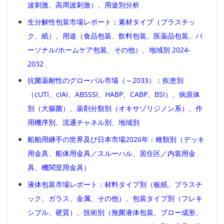
波刺激、高周波刺激）、用途別分析
生分解性包装市場レポート：素材タイプ（プラスチッ
ク、紙）、用途（食品包装、飲料包装、医薬品包装、パ
ーソナル/ホームケア包装、その他）、地域別 2024-
2032
抗菌薬耐性のグローバル市場（～2033）：疾患別
（cUTI、cIAI、ABSSSI、HABP、CABP、BSI）、病原体
別（大腸菌）、薬剤分類別（オキサゾリジノン系）、作
用機序別、流通チャネル別、地域別
船舶用継手の世界及び日本市場2026年：種類別（デッキ
用金具、船体用金具／スルーハル、居住区／内装用金
具、機関室用金具）
液体包装市場レポート：材料タイプ別（板紙、プラスチ
ック、ガラス、金属、その他）、包装タイプ別（フレキ
シブル、硬質）、技術別（無菌液体包装、ブロー成形、