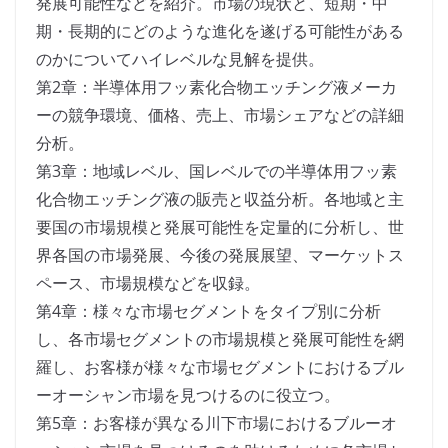
発展可能性などを紹介。市場の現状と、短期・中
期・長期的にどのような進化を遂げる可能性がある
のかについてハイレベルな見解を提供。
第2章：半導体用フッ素化合物エッチング液メーカ
ーの競争環境、価格、売上、市場シェアなどの詳細
分析。
第3章：地域レベル、国レベルでの半導体用フッ素
化合物エッチング液の販売と収益分析。各地域と主
要国の市場規模と発展可能性を定量的に分析し、世
界各国の市場発展、今後の発展展望、マーケットス
ペース、市場規模などを収録。
第4章：様々な市場セグメントをタイプ別に分析
し、各市場セグメントの市場規模と発展可能性を網
羅し、お客様が様々な市場セグメントにおけるブル
ーオーシャン市場を見つけるのに役立つ。
第5章：お客様が異なる川下市場におけるブルーオ