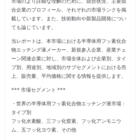
市場のより詳細な理解のために、競合状況、主要競
合企業のプロフィール、それぞれの市場ランクを掲
載しています。また、技術動向や新製品開発につい
ても論じています。
当レポートは、本市場における半導体用フッ素化合
物エッチング液メーカー、新規参入企業、産業チェ
ーン関連企業に対し、市場全体および企業別、タイ
プ別、用途別、地域別のサブセグメントにおける売
上、販売量、平均価格に関する情報を提供します。
*** 市場セグメント ***
・世界の半導体用フッ素化合物エッチング液市場：
タイプ別
フッ化水素酸、三フッ化窒素、フッ化アンモニウ
ム、五フッ化ヨウ素、その他