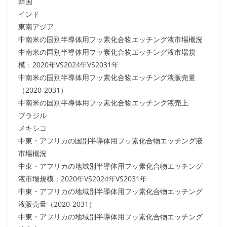
韓国
インド
東南アジア
中南米の国別半導体用フッ素化合物エッチング液市場概況
中南米の国別半導体用フッ素化合物エッチング液市場規
模：2020年VS2024年VS2031年
中南米の国別半導体用フッ素化合物エッチング液販売量
（2020-2031）
中南米の国別半導体用フッ素化合物エッチング液売上
ブラジル
メキシコ
中東・アフリカの国別半導体用フッ素化合物エッチング液
市場概況
中東・アフリカの地域別半導体用フッ素化合物エッチング
液市場規模：2020年VS2024年VS2031年
中東・アフリカの地域別半導体用フッ素化合物エッチング
液販売量（2020-2031）
中東・アフリカの地域別半導体用フッ素化合物エッチング