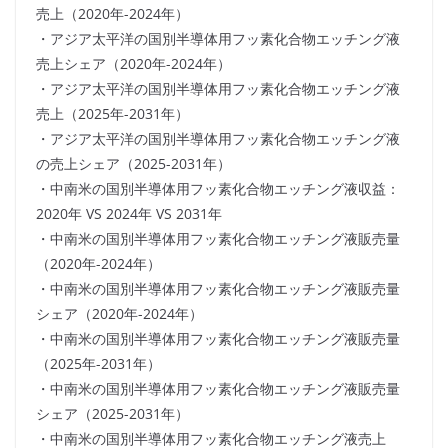
売上（2020年-2024年）
・アジア太平洋の国別半導体用フッ素化合物エッチング液
売上シェア（2020年-2024年）
・アジア太平洋の国別半導体用フッ素化合物エッチング液
売上（2025年-2031年）
・アジア太平洋の国別半導体用フッ素化合物エッチング液
の売上シェア（2025-2031年）
・中南米の国別半導体用フッ素化合物エッチング液収益：
2020年 VS 2024年 VS 2031年
・中南米の国別半導体用フッ素化合物エッチング液販売量
（2020年-2024年）
・中南米の国別半導体用フッ素化合物エッチング液販売量
シェア（2020年-2024年）
・中南米の国別半導体用フッ素化合物エッチング液販売量
（2025年-2031年）
・中南米の国別半導体用フッ素化合物エッチング液販売量
シェア（2025-2031年）
・中南米の国別半導体用フッ素化合物エッチング液売上