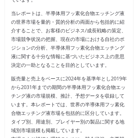
当レポートは、半導体用フッ素化合物エッチング液
の世界市場を量的・質的分析の両面から包括的に紹
介することで、お客様のビジネス/成長戦略の策定、
市場競争状況の把握、現在の市場における自社のポ
ジションの分析、半導体用フッ素化合物エッチング
液に関する十分な情報に基づいたビジネス上の意思
決定の一助となることを目的としています。
販売量と売上をベースに2024年を基準年とし2019年
から2031年までの期間の半導体用フッ素化合物エッ
チング液の市場規模、推計、予想データを収録して
います。本レポートでは、世界の半導体用フッ素化
合物エッチング液市場を包括的に区分しています。
タイプ別、用途別、プレイヤー別の製品に関する地
域別市場規模も掲載しています。