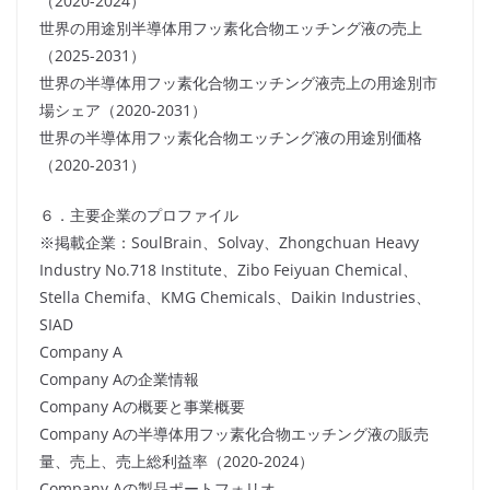
（2020-2024）
世界の用途別半導体用フッ素化合物エッチング液の売上
（2025-2031）
世界の半導体用フッ素化合物エッチング液売上の用途別市
場シェア（2020-2031）
世界の半導体用フッ素化合物エッチング液の用途別価格
（2020-2031）
６．主要企業のプロファイル
※掲載企業：SoulBrain、Solvay、Zhongchuan Heavy
Industry No.718 Institute、Zibo Feiyuan Chemical、
Stella Chemifa、KMG Chemicals、Daikin Industries、
SIAD
Company A
Company Aの企業情報
Company Aの概要と事業概要
Company Aの半導体用フッ素化合物エッチング液の販売
量、売上、売上総利益率（2020-2024）
Company Aの製品ポートフォリオ