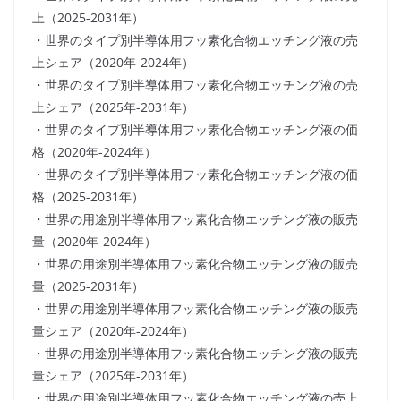
上（2025-2031年）
・世界のタイプ別半導体用フッ素化合物エッチング液の売
上シェア（2020年-2024年）
・世界のタイプ別半導体用フッ素化合物エッチング液の売
上シェア（2025年-2031年）
・世界のタイプ別半導体用フッ素化合物エッチング液の価
格（2020年-2024年）
・世界のタイプ別半導体用フッ素化合物エッチング液の価
格（2025-2031年）
・世界の用途別半導体用フッ素化合物エッチング液の販売
量（2020年-2024年）
・世界の用途別半導体用フッ素化合物エッチング液の販売
量（2025-2031年）
・世界の用途別半導体用フッ素化合物エッチング液の販売
量シェア（2020年-2024年）
・世界の用途別半導体用フッ素化合物エッチング液の販売
量シェア（2025年-2031年）
・世界の用途別半導体用フッ素化合物エッチング液の売上