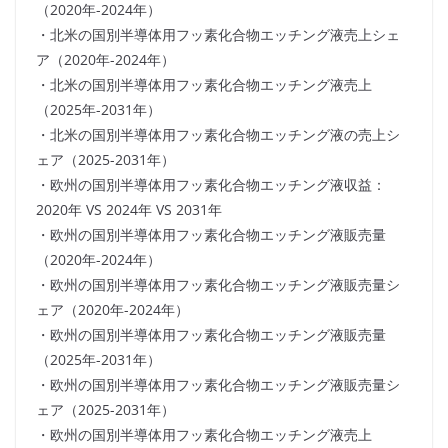
（2020年-2024年）
・北米の国別半導体用フッ素化合物エッチング液売上シェ
ア（2020年-2024年）
・北米の国別半導体用フッ素化合物エッチング液売上
（2025年-2031年）
・北米の国別半導体用フッ素化合物エッチング液の売上シ
ェア（2025-2031年）
・欧州の国別半導体用フッ素化合物エッチング液収益：
2020年 VS 2024年 VS 2031年
・欧州の国別半導体用フッ素化合物エッチング液販売量
（2020年-2024年）
・欧州の国別半導体用フッ素化合物エッチング液販売量シ
ェア（2020年-2024年）
・欧州の国別半導体用フッ素化合物エッチング液販売量
（2025年-2031年）
・欧州の国別半導体用フッ素化合物エッチング液販売量シ
ェア（2025-2031年）
・欧州の国別半導体用フッ素化合物エッチング液売上