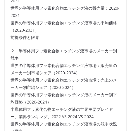
2031
世界の半導体用フッ素化合物エッチング液の販売量：2020-
2031
世界の半導体用フッ素化合物エッチング液市場の平均価格
（2020-2031）
前提条件と限界
２．半導体用フッ素化合物エッチング液市場のメーカー別
競争
世界の半導体用フッ素化合物エッチング液市場：販売量の
メーカー別市場シェア（2020-2024）
世界の半導体用フッ素化合物エッチング液市場：売上のメ
ーカー別市場シェア（2020-2024）
世界の半導体用フッ素化合物エッチング液のメーカー別平
均価格（2020-2024）
半導体用フッ素化合物エッチング液の世界主要プレイヤ
ー、業界ランキング、2022 VS 2024 VS 2024
世界の半導体用フッ素化合物エッチング液市場の競争状況