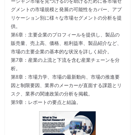
ーシャン市場を見つけるのを助けるために各市場セ
グメントの市場規模と発展の可能性をカバー、アプ
リケーション別に様々な市場セグメントの分析を提
供。
第6章：主要企業のプロフィールを提供し、製品の
販売量、売上高、価格、粗利益率、製品紹介など、
市場の主要企業の基本的な状況を詳しく紹介。
第7章：産業の上流と下流を含む産業チェーンを分
析。
第8章：市場力学、市場の最新動向、市場の推進要
因と制限要因、業界のメーカーが直面する課題とリ
スク、業界の関連政策の分析を掲載。
第9章：レポートの要点と結論。