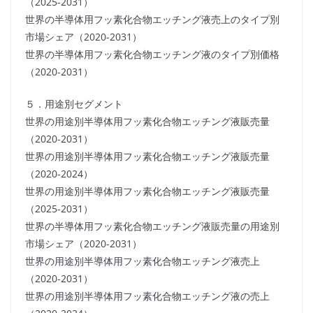
（2025-2031）
世界の半導体用フッ素化合物エッチング液売上のタイプ別
市場シェア（2020-2031）
世界の半導体用フッ素化合物エッチング液のタイプ別価格
（2020-2031）
５．用途別セグメント
世界の用途別半導体用フッ素化合物エッチング液販売量
（2020-2031）
世界の用途別半導体用フッ素化合物エッチング液販売量
（2020-2024）
世界の用途別半導体用フッ素化合物エッチング液販売量
（2025-2031）
世界の半導体用フッ素化合物エッチング液販売量の用途別
市場シェア（2020-2031）
世界の用途別半導体用フッ素化合物エッチング液売上
（2020-2031）
世界の用途別半導体用フッ素化合物エッチング液の売上