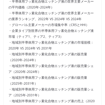
・半導体用フッ素化合物エッチング液の世界主要メーカー
の平均価格（2020年-2024年）
・半導体用フッ素化合物エッチング液の世界主要メーカー
の業界ランキング、2022年 VS 2024年 VS 2024年
・グローバル主要メーカーの市場集中率（CR5とHHI）
・企業タイプ別世界の半導体用フッ素化合物エッチング液
市場（ティア1、ティア2、ティア3）
・地域別半導体用フッ素化合物エッチング液の市場規模：
2020年 VS 2024年 VS 2031年
・地域別半導体用フッ素化合物エッチング液の販売量
（2020年-2024年）
・地域別半導体用フッ素化合物エッチング液の販売量シェ
ア（2020年-2024年）
・地域別半導体用フッ素化合物エッチング液の販売量
（2025年-2031年）
・地域別半導体用フッ素化合物エッチング液の販売量シェ
ア（2025年-2031年）
・地域別半導体用フッ素化合物エッチング液の売上（2020