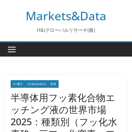
コ
Markets&Data
ン
テ
ン
H&Iグローバルリサーチ(株)
ツ
へ
ス
キ
ッ
プ
IT/電子
QYRESEARCH
世界
半導体用フッ素化合物エ
ッチング液の世界市場
2025：種類別（フッ化水