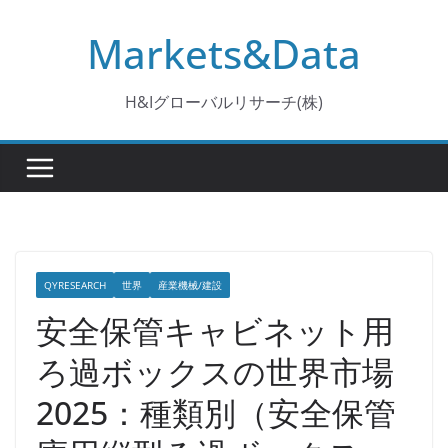
コ
Markets&Data
ン
テ
ン
H&Iグローバルリサーチ(株)
ツ
へ
ス
キ
ッ
プ
QYRESEARCH
世界
産業機械/建設
安全保管キャビネット用
ろ過ボックスの世界市場
2025：種類別（安全保管