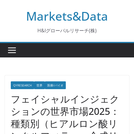
コ
Markets&Data
ン
テ
ン
H&Iグローバルリサーチ(株)
ツ
へ
ス
キ
ッ
プ
QYRESEARCH
世界
医療/バイオ
フェイシャルインジェク
ションの世界市場2025：
種類別（ヒアルロン酸リ