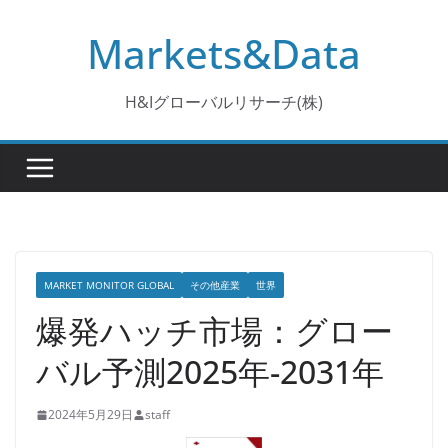
コ
Markets&Data
ン
テ
ン
H&Iグローバルリサーチ(株)
ツ
へ
ス
キ
ッ
プ
MARKET MONITOR GLOBAL
その他産業
世界
爆発ハッチ市場：グロー
バル予測2025年-2031年
2024年5月29日
staff