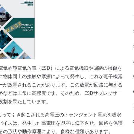
s）は、電気的静電気放電（ESD）による電気機器や回路の損傷を
に物体同士の接触や摩擦によって発生し、これが電子機器
ーが放電されることがあります。この放電が回路に与える
路などは非常に高感度です。そのため、ESDサプレッサー
役割を果たしています。
によって引き起こされる高電圧のトランジェント電流を吸収
バイスは、発生した高電圧を即座に低下させ、回路を保護
その形状や動作原理により、多様な種類があります。