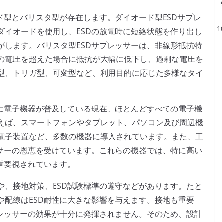
ド型とバリスタ型が存在します。ダイオード型ESDサプレ
ダイオードを使用し、ESDの放電時に短絡状態を作り出し
がします。バリスタ型ESDサプレッサーは、非線形抵抗特
の電圧を超えた場合に抵抗が大幅に低下し、過剰な電圧を
型、トリガ型、可変型など、利用目的に応じた多様なタイ
特に電子機器が普及している現在、ほとんどすべての電子機
えば、スマートフォンやタブレット、パソコン及び周辺機
電子装置など、多数の機器に導入されています。また、工
ッサーの恩恵を受けています。これらの機器では、特に高い
重要視されています。
や、接地対策、ESD試験標準の遵守などがあります。たと
や配線はESD耐性に大きな影響を与えます。接地も重要
プレッサーの効果が十分に発揮されません。そのため、設計