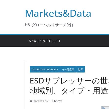
コ
Markets&Data
ン
テ
ン
H&Iグローバルリサーチ(株)
ツ
へ
NEW REPORTS LIST
ス
キ
ッ
プ
GLOBALINFORESEARCH
その他産業
世界
ESDサプレッサーの世
地域別、タイプ・用途
2024年5月29日
staff