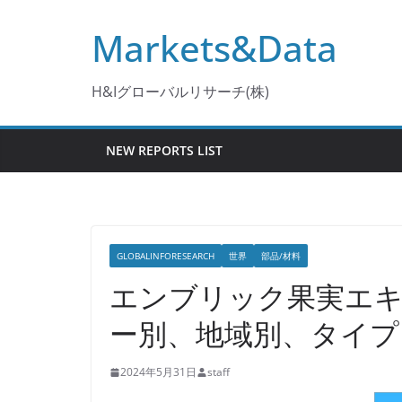
コ
Markets&Data
ン
テ
ン
H&Iグローバルリサーチ(株)
ツ
へ
NEW REPORTS LIST
ス
キ
ッ
プ
GLOBALINFORESEARCH
世界
部品/材料
エンブリック果実エキ
ー別、地域別、タイプ
2024年5月31日
staff