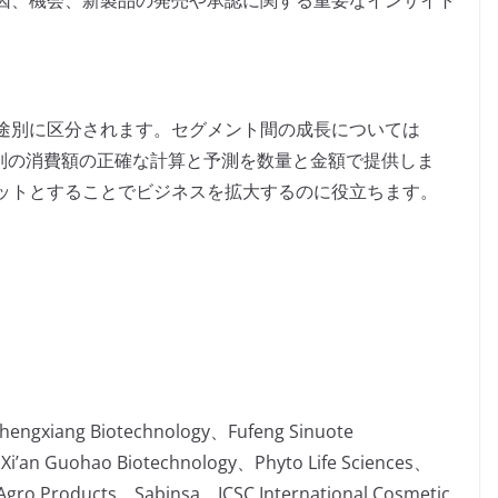
因、機会、新製品の発売や承認に関する重要なインサイト
途別に区分されます。セグメント間の成長については
用途別の消費額の正確な計算と予測を数量と金額で提供しま
ットとすることでビジネスを拡大するのに役立ちます。
hengxiang Biotechnology、Fufeng Sinuote
、Xi’an Guohao Biotechnology、Phyto Life Sciences、
Agro Products、Sabinsa、ICSC International Cosmetic