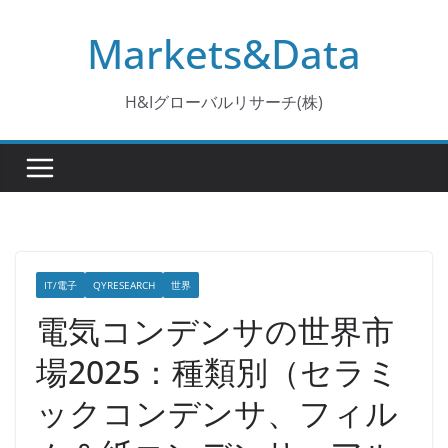
コ
Markets&Data
ン
テ
ン
H&Iグローバルリサーチ(株)
ツ
へ
ス
キ
ッ
プ
IT/電子
QYRESEARCH
世界
電気コンデンサの世界市
場2025：種類別（セラミ
ックコンデンサ、フィル