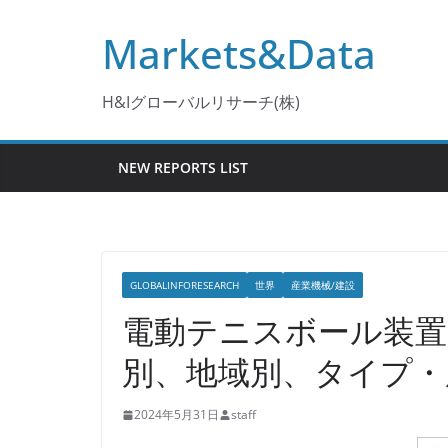
コ
Markets&Data
ン
テ
ン
H&Iグローバルリサーチ(株)
ツ
へ
NEW REPORTS LIST
ス
キ
ッ
プ
GLOBALINFORESEARCH
世界
産業機械/建設
電動テニスボール装置
別、地域別、タイプ・
2024年5月31日
staff