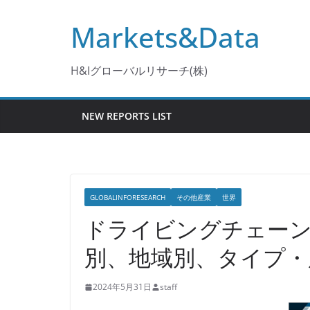
コ
Markets&Data
ン
テ
ン
H&Iグローバルリサーチ(株)
ツ
へ
NEW REPORTS LIST
ス
キ
ッ
プ
GLOBALINFORESEARCH
その他産業
世界
ドライビングチェーン
別、地域別、タイプ・
2024年5月31日
staff