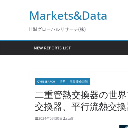
コ
Markets&Data
ン
テ
ン
H&Iグローバルリサーチ(株)
ツ
へ
NEW REPORTS LIST
ス
キ
ッ
プ
QYRESEARCH
世界
産業機械/建設
二重管熱交換器の世界
交換器、平行流熱交換
2024年5月30日
staff