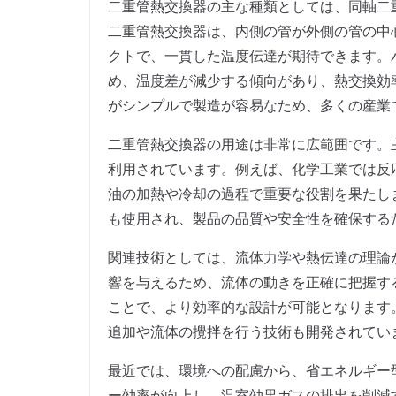
二重管熱交換器の主な種類としては、同軸二
二重管熱交換器は、内側の管が外側の管の中
クトで、一貫した温度伝達が期待できます。
め、温度差が減少する傾向があり、熱交換効
がシンプルで製造が容易なため、多くの産業
二重管熱交換器の用途は非常に広範囲です。
利用されています。例えば、化学工業では反
油の加熱や冷却の過程で重要な役割を果たし
も使用され、製品の品質や安全性を確保する
関連技術としては、流体力学や熱伝達の理論
響を与えるため、流体の動きを正確に把握す
ことで、より効率的な設計が可能となります
追加や流体の攪拌を行う技術も開発されてい
最近では、環境への配慮から、省エネルギー
ー効率が向上し、温室効果ガスの排出を削減