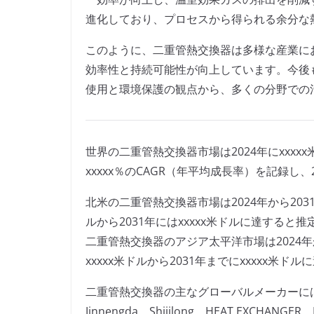
進化しており、プロセスから得られる余分な
このように、二重管熱交換器は多様な産業に
効率性と持続可能性が向上しています。今後
使用と環境保護の観点から、多くの分野での
世界の二重管熱交換器市場は2024年にxxxx
xxxxx％のCAGR（年平均成長率）を記録し、
北米の二重管熱交換器市場は2024年から2031年
ルから2031年にはxxxxx米ドルに達すると
二重管熱交換器のアジア太平洋市場は2024年から
xxxxx米ドルから2031年までにxxxxx米
二重管熱交換器の主なグローバルメーカーには、Zhan
Jinnengda、Shijilong、HEAT EXCHANGE