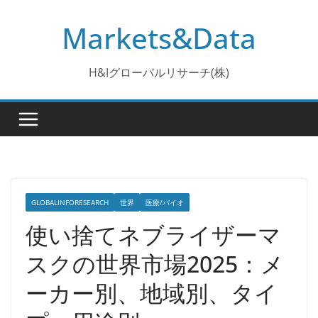
コ
Markets&Data
ン
テ
ン
H&Iグローバルリサーチ(株)
ツ
へ
ス
キ
ッ
プ
GLOBALINFORESEARCH
世界
医療/バイオ
使い捨てネブライザーマ
スクの世界市場2025：メ
ーカー別、地域別、タイ