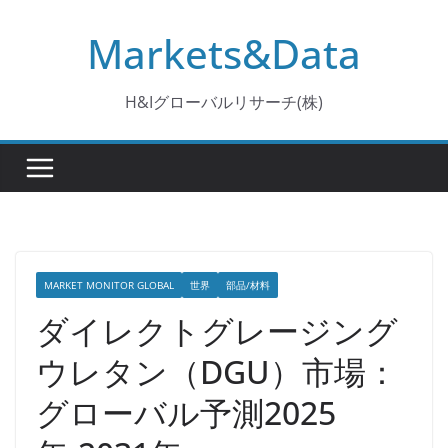
コ
Markets&Data
ン
テ
ン
H&Iグローバルリサーチ(株)
ツ
へ
ス
キ
ッ
プ
MARKET MONITOR GLOBAL
世界
部品/材料
ダイレクトグレージング
ウレタン（DGU）市場：
グローバル予測2025