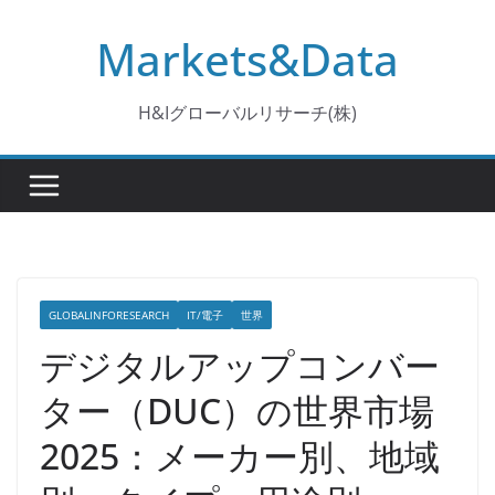
コ
Markets&Data
ン
テ
ン
H&Iグローバルリサーチ(株)
ツ
へ
ス
キ
ッ
プ
GLOBALINFORESEARCH
IT/電子
世界
デジタルアップコンバー
ター（DUC）の世界市場
2025：メーカー別、地域