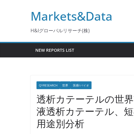
コ
Markets&Data
ン
テ
ン
H&Iグローバルリサーチ(株)
ツ
へ
NEW REPORTS LIST
ス
キ
ッ
プ
QYRESEARCH
世界
医療/バイオ
透析カテーテルの世界
液透析カテーテル、短
用途別分析