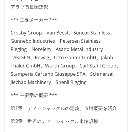
アラブ首長国連邦
*** 主要メーカー ***
Crosby Group、Van Beest、Suncor Stainless、
Gunnebo Industries、Petersen Stainless
Rigging、Norelem、Asano Metal Industry、
TAKIGEN、Pewag、Otto Ganter GmbH、Jakob
Thaler GmbH、Wurth Group、Carl Stahl Group、
Stamperia Carcano Giuseppe SPA、Schmersal、
Jiechao Machinery、Shenli Rigging
*** 主要章の概要 ***
第1章：ディーシャックルの定義、市場概要を紹介
第2章：世界のディーシャックル市場規模