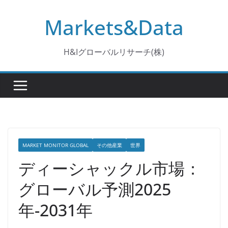
コ
Markets&Data
ン
テ
ン
H&Iグローバルリサーチ(株)
ツ
へ
ス
キ
ッ
プ
MARKET MONITOR GLOBAL
その他産業
世界
ディーシャックル市場：
グローバル予測2025
年-2031年