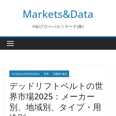
コ
Markets&Data
ン
テ
ン
H&Iグローバルリサーチ(株)
ツ
へ
ス
キ
ッ
プ
GLOBALINFORESEARCH
世界
消費材/食品
デッドリフトベルトの世
界市場2025：メーカー
別、地域別、タイプ・用