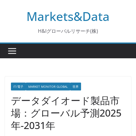
コ
Markets&Data
ン
テ
ン
H&Iグローバルリサーチ(株)
ツ
へ
ス
キ
ッ
プ
IT/電子
MARKET MONITOR GLOBAL
世界
データダイオード製品市
場：グローバル予測2025
年-2031年