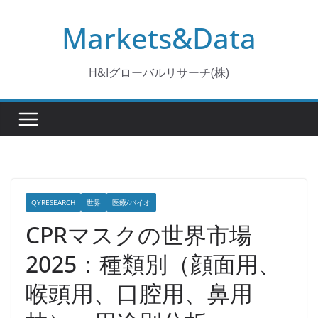
コ
Markets&Data
ン
テ
ン
H&Iグローバルリサーチ(株)
ツ
へ
ス
キ
ッ
プ
QYRESEARCH
世界
医療/バイオ
CPRマスクの世界市場
2025：種類別（顔面用、
喉頭用、口腔用、鼻用