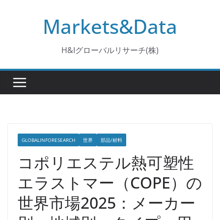
コ
Markets&Data
ン
テ
ン
H&Iグローバルリサーチ(株)
ツ
へ
ス
キ
ッ
プ
GLOBALINFORESEARCH
世界
部品/材料
コポリエステル熱可塑性
エラストマー（COPE）の
世界市場2025：メーカー