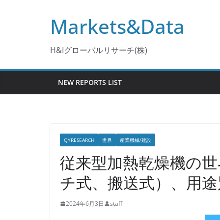
コ
Markets&Data
ン
テ
ン
H&Iグローバルリサーチ(株)
ツ
へ
NEW REPORTS LIST
ス
キ
ッ
プ
QYRESEARCH
世界
産業機械/建設
従来型加熱乾燥機の世
チ式、搬送式）、用途
2024年6月3日
staff