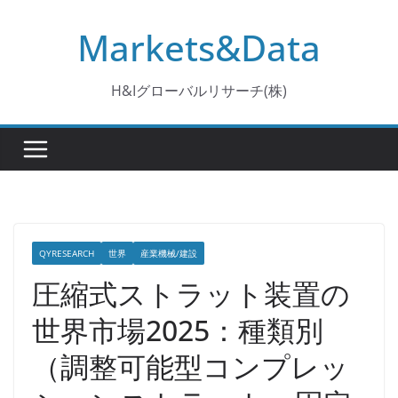
コ
Markets&Data
ン
テ
ン
H&Iグローバルリサーチ(株)
ツ
へ
ス
キ
ッ
プ
QYRESEARCH
世界
産業機械/建設
圧縮式ストラット装置の
世界市場2025：種類別
（調整可能型コンプレッ