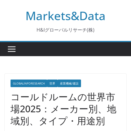
コ
Markets&Data
ン
テ
ン
H&Iグローバルリサーチ(株)
ツ
へ
ス
キ
ッ
プ
GLOBALINFORESEARCH
世界
産業機械/建設
コールドルームの世界市
場2025：メーカー別、地
域別、タイプ・用途別