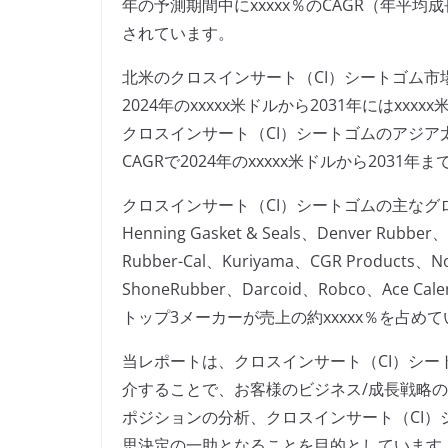
年の予測期間中にxxxxx％のCAGR（年平均
されています。
北米のクロスインサート（CI）シートゴム市場は2
2024年のxxxxx米ドルから2031年にはxx
クロスインサート（CI）シートゴムのアジア太平
CAGRで2024年のxxxxx米ドルから2031
クロスインサート（CI）シートゴムの主なグローバルメ
Henning Gasket & Seals、Denver Rubber
Rubber-Cal、Kuriyama、CGR Products、Norw
ShoneRubber、Darcoid、Robco、Ace C
トップ3メーカーが売上の約xxxxx％を占め
当レポートは、クロスインサート（CI）シ
介することで、お客様のビジネス/成長戦略
ポジションの分析、クロスインサート（CI
思決定の一助となることを目的としています