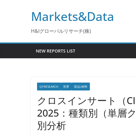
コ
Markets&Data
ン
テ
ン
H&Iグローバルリサーチ(株)
ツ
へ
NEW REPORTS LIST
ス
キ
ッ
プ
QYRESEARCH
世界
部品/材料
クロスインサート（C
2025：種類別（単
別分析