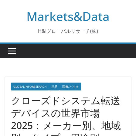
コ
Markets&Data
ン
テ
ン
H&Iグローバルリサーチ(株)
ツ
へ
ス
キ
ッ
プ
GLOBALINFORESEARCH
世界
医療/バイオ
クローズドシステム転送
デバイスの世界市場
2025：メーカー別、地域