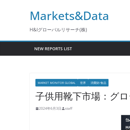
コ
Markets&Data
ン
テ
ン
H&Iグローバルリサーチ(株)
ツ
へ
NEW REPORTS LIST
ス
キ
ッ
プ
MARKET MONITOR GLOBAL
世界
消費財/食品
子供用靴下市場：グローバ
2024年6月3日
staff